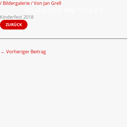
/
Bildergalerie
/ Von
Jan Grell
Zum
KG Mat Mött Miel 1952 e.V.
Inhalt
Kinderfest 2018
springen
←
Vorheriger Beitrag