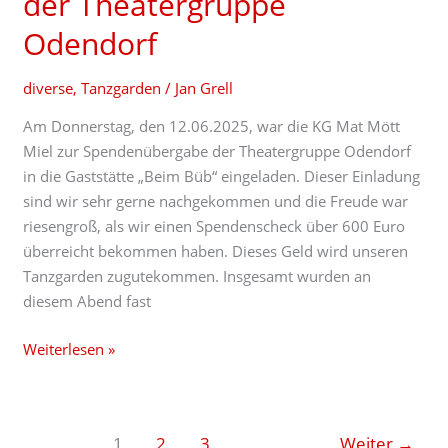
der Theatergruppe
Odendorf
Odendorf
diverse
,
Tanzgarden
/
Jan Grell
Am Donnerstag, den 12.06.2025, war die KG Mat Mött
Miel zur Spendenübergabe der Theatergruppe Odendorf
in die Gaststätte „Beim Büb“ eingeladen. Dieser Einladung
sind wir sehr gerne nachgekommen und die Freude war
riesengroß, als wir einen Spendenscheck über 600 Euro
überreicht bekommen haben. Dieses Geld wird unseren
Tanzgarden zugutekommen. Insgesamt wurden an
diesem Abend fast
Weiterlesen »
1
2
3
Weiter
→