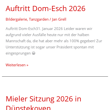
Dom-
Auftritt Dom-Esch 2026
Esch
2026
Bildergalerie
,
Tanzgarden
/
Jan Grell
Auftritt Dom-Esch31. Januar 2026 Leider waren wir
aufgrund vieler Ausfälle heute nur mit der halben
Mannschaft da, die hat aber mehr als 100% gegeben! Zur
Unterstützung ist sogar unser Präsident spontan mit
eingesprungen 😀
Weiterlesen »
Mieler
Sitzung
Mieler Sitzung 2026 in
2026
in
Dünstekoven
Dünstekoven