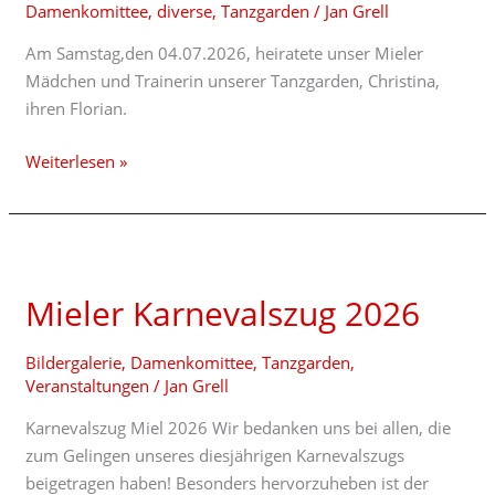
Damenkomittee
,
diverse
,
Tanzgarden
/
Jan Grell
Am Samstag,den 04.07.2026, heiratete unser Mieler
Mädchen und Trainerin unserer Tanzgarden, Christina,
ihren Florian.
Weiterlesen »
Mieler
Karnevalszug
Mieler Karnevalszug 2026
2026
Bildergalerie
,
Damenkomittee
,
Tanzgarden
,
Veranstaltungen
/
Jan Grell
Karnevalszug Miel 2026 Wir bedanken uns bei allen, die
zum Gelingen unseres diesjährigen Karnevalszugs
beigetragen haben! Besonders hervorzuheben ist der