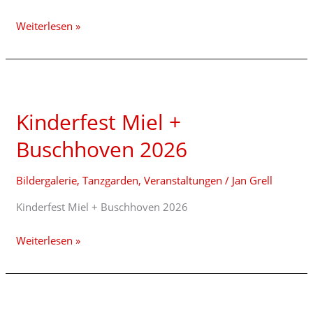
Weiterlesen »
Kinderfest
Miel
Kinderfest Miel +
+
Buschhoven
Buschhoven 2026
2026
Bildergalerie
,
Tanzgarden
,
Veranstaltungen
/
Jan Grell
Kinderfest Miel + Buschhoven 2026
Weiterlesen »
Auftritt