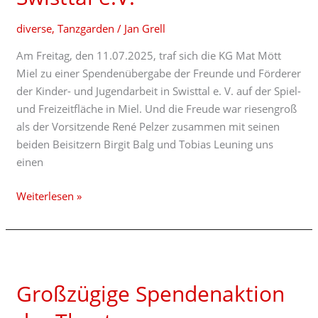
und
diverse
,
Tanzgarden
/
Jan Grell
Jugendarbeit
in
Am Freitag, den 11.07.2025, traf sich die KG Mat Mött
Swisttal
Miel zu einer Spendenübergabe der Freunde und Förderer
e.V.
der Kinder- und Jugendarbeit in Swisttal e. V. auf der Spiel-
und Freizeitfläche in Miel. Und die Freude war riesengroß
als der Vorsitzende René Pelzer zusammen mit seinen
beiden Beisitzern Birgit Balg und Tobias Leuning uns
einen
Weiterlesen »
Großzügige
Spendenaktion
Großzügige Spendenaktion
der
Theatergruppe