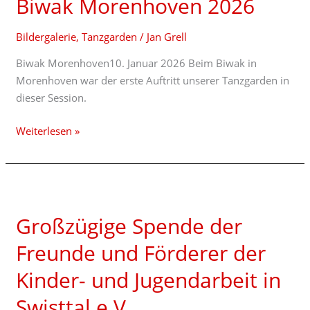
Biwak Morenhoven 2026
2026
Bildergalerie
,
Tanzgarden
/
Jan Grell
Biwak Morenhoven10. Januar 2026 Beim Biwak in
Morenhoven war der erste Auftritt unserer Tanzgarden in
dieser Session.
Weiterlesen »
Großzügige
Spende
Großzügige Spende der
der
Freunde
Freunde und Förderer der
und
Kinder- und Jugendarbeit in
Förderer
der
Swisttal e.V.
Kinder-