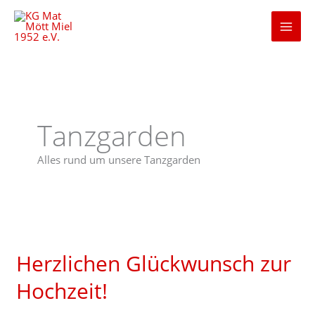
Zum
Inhalt
springen
Tanzgarden
Alles rund um unsere Tanzgarden
Herzlichen
Glückwunsch
Herzlichen Glückwunsch zur
zur
Hochzeit!
Hochzeit!